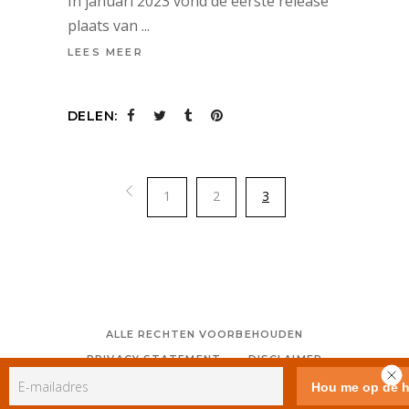
In januari 2023 vond de eerste release
plaats van
LEES MEER
DELEN:
1
2
3
ALLE RECHTEN VOORBEHOUDEN
PRIVACY STATEMENT
DISCLAIMER
COLOFON
CONTACT
RSS
GEBRUIKERSVOORWAARDEN