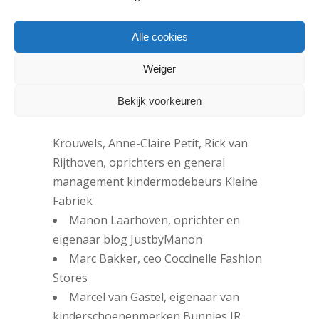
Bosch
Lisette te Hasseloo, oprichter
Alle cookies
kindermodemerk Kiezeltje
Loes Yntema, oprichter en eigenaar
Weiger
kindermodewinkel Intema Jeugdmode
Bekijk voorkeuren
Hoorn
Lucel van den Hoeven, Caroline
Krouwels, Anne-Claire Petit, Rick van
Rijthoven, oprichters en general
management kindermodebeurs Kleine
Fabriek
Manon Laarhoven, oprichter en
eigenaar blog JustbyManon
Marc Bakker, ceo Coccinelle Fashion
Stores
Marcel van Gastel, eigenaar van
kinderschoenenmerken Bunnies JR,