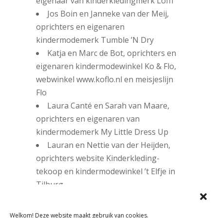
eigenaar van kinderkledingmerk Lofff
Jos Boin en Janneke van der Meij,
oprichters en eigenaren
kindermodemerk Tumble ’N Dry
Katja en Marc de Bot, oprichters en
eigenaren kindermodewinkel Ko & Flo,
webwinkel www.koflo.nl en meisjeslijn
Flo
Laura Canté en Sarah van Maare,
oprichters en eigenaren van
kindermodemerk My Little Dress Up
Lauran en Nettie van der Heijden,
oprichters website Kinderkleding-
tekoop en kindermodewinkel ’t Elfje in
Tilburg
Lia Staring, oprichter en eigenaar
kinderschoenenwinkel Piccolino in Den
Welkom! Deze website maakt gebruik van cookies.