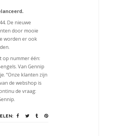
elanceerd.
 44. De nieuwe
lanten door mooie
tie worden er ook
den.
ut op nummer één:
Bengels. Van Gennip
je. “Onze klanten zijn
 van de webshop is
continu de vraag:
Gennip.
ELEN: