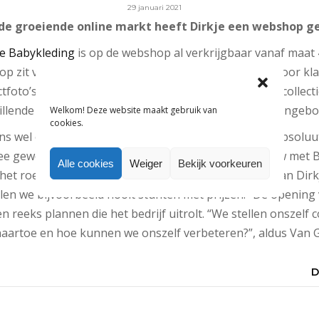
29 januari 2021
 de groeiende online markt heeft Dirkje een webshop g
e Babykleding
is op de webshop al verkrijgbaar vanaf maat
p zit volgens het persbericht ‘boordevol inspiratie voor k
tfoto’s, het lookbook en combinatiesetjes’. Naast de collec
illende soorten kraamcadeaus en kraampakketten aangebo
Welkom! Deze website maakt gebruik van
cookies.
ns wel echt als ondersteuning, onze b2b-kant staat absolu
ee geworden”, aldus Leon van Gennip in een interview met 
Alle cookies
Weiger
Bekijk voorkeuren
het roer bij Van Gennip Textiles, het moederbedrijf van Dirk
len we bijvoorbeeld nooit stunten met prijzen.” De opening
 reeks plannen die het bedrijf uitrolt. “We stellen onszelf 
aartoe en hoe kunnen we onszelf verbeteren?”, aldus Van 
D