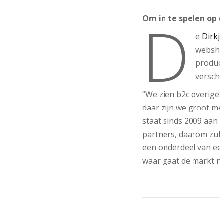
D
Om in te spelen op
e
Dirkj
websho
produc
versch
“We zien b2c overige
daar zijn we groot m
staat sinds 2009 aan 
partners, daarom zul
een onderdeel van een
waar gaat de markt n