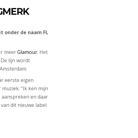
NGMERK
it onder de naam FL
der meer
Glamour
. Het
 De lijn wordt
n Amsterdam.
r eerste eigen
r muziek. “Ik ken mijn
n aanspreken en daar
 van dit nieuwe label