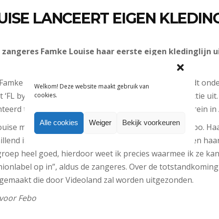
UISE LANCEERT EIGEN KLEDI
 zangeres Famke Louise haar eerste eigen kledinglijn u
Famke Louise komt met een eigen kledinglijn, zo meldt on
Welkom! Deze website maakt gebruik van
t ‘FL by Famke’ en brengt op 9 januari de eerste collectie uit.
cookies.
teerd tijdens een fashion show op het Westergasterrein i
Alle cookies
Weiger
Bekijk voorkeuren
uise maakte eerder kleding in samenwerking met Febo. Haa
hillend items geïnspireerd op de stijl van de zangeres en haa
groep heel goed, hierdoor weet ik precies waarmee ik ze ka
hionlabel op in”, aldus de zangeres. Over de totstandkoming
gemaakt die door Videoland zal worden uitgezonden.
 voor Febo