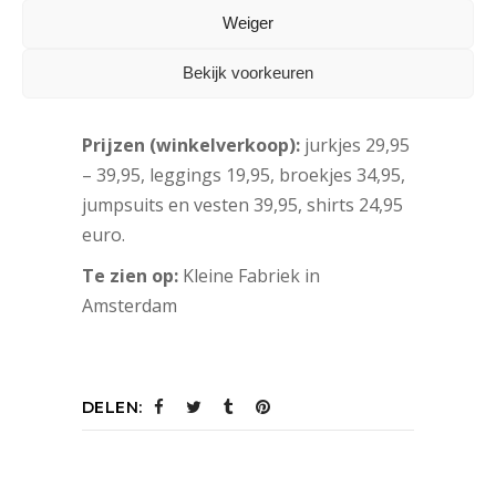
www.quapikidswear.nl
Weiger
Sinds:
januari 2011
Bekijk voorkeuren
Doelgroep:
56 tot 86 92 tot en met 164,
Prijzen (winkelverkoop):
jurkjes 29,95
– 39,95, leggings 19,95, broekjes 34,95,
jumpsuits en vesten 39,95, shirts 24,95
euro.
Te zien op:
Kleine Fabriek in
Amsterdam
DELEN: