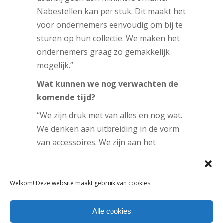
Nabestellen kan per stuk. Dit maakt het
voor ondernemers eenvoudig om bij te
sturen op hun collectie. We maken het
ondernemers graag zo gemakkelijk
mogelijk.”
Wat kunnen we nog verwachten de
komende tijd?
“We zijn druk met van alles en nog wat.
We denken aan uitbreiding in de vorm
van accessoires. We zijn aan het
rondkijken. Om een completer beeld
aan te kunnen bieden. Leuk om weer
op iets nieuws te richten.
Welkom! Deze website maakt gebruik van cookies.
Land van herkomst:
Nederland
Alle cookies
Verkoopinformatie:
078-6101189,