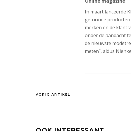
Online magazine
In maart lanceerde K
getoonde producten d
merken en de klant 
onder de aandacht t
de nieuwste modetren
meten”, aldus Nienke
VORIG ARTIKEL
OOK INTERESSANT