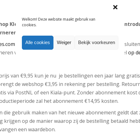
Welkom! Deze website maakt gebruik van
op Kleertjes.com heeft een jaarabonnement geïntrodu
cookies.
rneren van online bestellingen.
Alle cookies
Weiger
Bekijk voorkeuren
jes.com
kunnen consumenten een jaarabonnement afsluiten 
eren van online bestellingen. Dit maakt de webwinkel
op d
rijs van €9,95 kun je nu je bestellingen een jaar lang gratis
engt de webshop €3,95 in rekening per bestelling. Retourn
s via PostNL of een Kiala-punt. Zonder abonnement kost d
troductieperiode zal het abonnement €14,95 kosten.
 die gebruik maken van het nieuwe abonnement geldt dat z
krijgen op de manier waarop zij de bestelling betaald heb
vangen een waardebon.