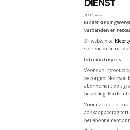
DIENST
18 april 2016
Kinderkledingwebsh
verzenden en retou
Bij webwinkel
Kleert
verzenden en retourn
Introductieprijs
Voor een introductiep
bezorgen. Normaal br
abonnement ook grati
bestelling. Na de in
Voor de consumenten
aankoopbedrag terug 
het abonnement ont