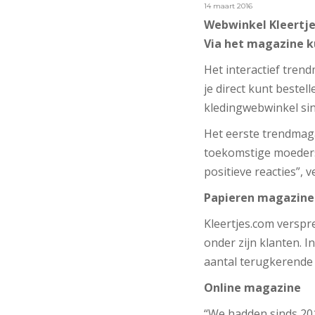
14 maart 2016
Webwinkel Kleertje
Via het magazine 
Het interactief tren
je direct kunt bestel
kledingwebwinkel sin
Het eerste trendmaga
toekomstige moeders e
positieve reacties”, 
Papieren magazine
Kleertjes.com verspr
onder zijn klanten. I
aantal terugkerende 
Online magazine
“We hadden sinds 20