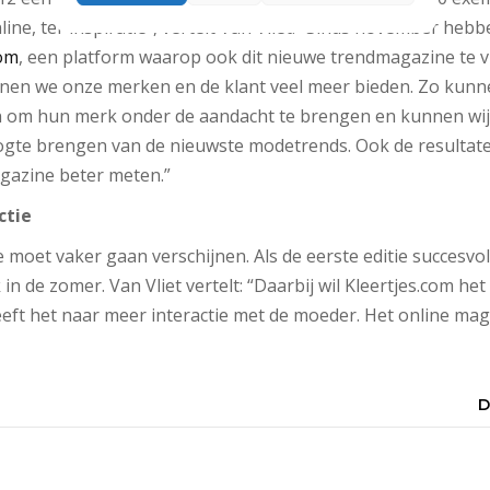
nline, ter inspiratie”, vertelt Van Vliet. “Sinds november heb
com
, een platform waarop ook dit nieuwe trendmagazine te vi
nen we onze merken en de klant veel meer bieden. Zo kun
n om hun merk onder de aandacht te brengen en kunnen wij
ogte brengen van de nieuwste modetrends. Ook de resultat
gazine beter meten.”
ctie
moet vaker gaan verschijnen. Als de eerste editie succesvol 
 in de zomer. Van Vliet vertelt: “Daarbij wil Kleertjes.com 
eft het naar meer interactie met de moeder. Het online mag
D