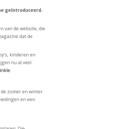
ne geïntroduceerd.
n van de website, die
 magazine dat de
y’s, kinderen en
jgen nu al veel
inkle
.
n de zomer en winter
nbiedingen en een
plaren. Die