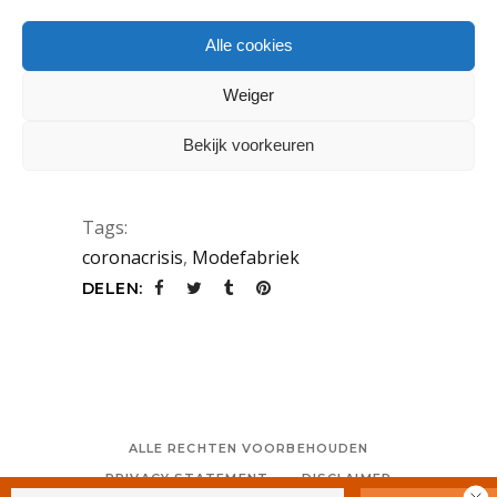
JANUARI 2021: ‘ONGELOOFLIJK
SPIJTIG, MAAR RISICO IS TE GROOT’
Alle cookies
10 december 2020
Weiger
De komende editie van Modefabriek:
Bekijk voorkeuren
The Naked Edition, die
LEES MEER
Tags:
coronacrisis
,
Modefabriek
DELEN:
ALLE RECHTEN VOORBEHOUDEN
PRIVACY STATEMENT
DISCLAIMER