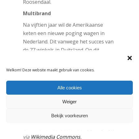
Roosendaal.
Multibrand
Na vijftien jaar wil de Amerikaanse
keten een nieuwe poging wagen in
Nederland. Dit vanwege het succes van
de 77 winkels in Duitsland. Op dit
moment is het bedrijf al actief in zestig
landen. Het bedrijf maakt deel uit van
Welkom! Deze website maakt gebruik van cookies.
TJX Companies en is een multibrand
outletwinkel. TK Maxx koopt producten
Alle cookies
(restpartijen) van merken die ze
vervolgens met 60 procent korting
Weiger
aanbieden.
Bekijk voorkeuren
Foto: “
T.J. Maxx
” by
Anthony92931
–
Own work
. Licensed under
CC BY-SA 3.0
via
Wikimedia Commons
.