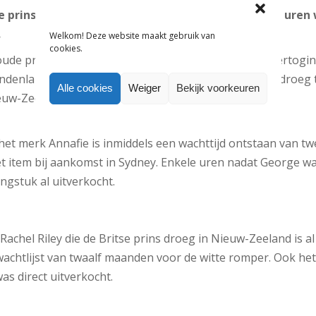
se prins George zijn enorm populair. Binnen enkele uren
.
Welkom! Deze website maakt gebruik van
cookies.
e prins George is net als zijn moeder Catherine, hertogi
aandenlange wachtlijsten voor de kleertjes die de prins droeg 
Alle cookies
Weiger
Bekijk voorkeuren
euw-Zeeland. Dat meldt
Daily Mail
.
et merk Annafie is inmiddels een wachttijd ontstaan van t
et item bij aankomst in Sydney. Enkele uren nadat George wa
ngstuk al uitverkocht.
achel Riley die de Britse prins droeg in Nieuw-Zeeland is al
 wachtlijst van twaalf maanden voor de witte romper. Ook he
s direct uitverkocht.