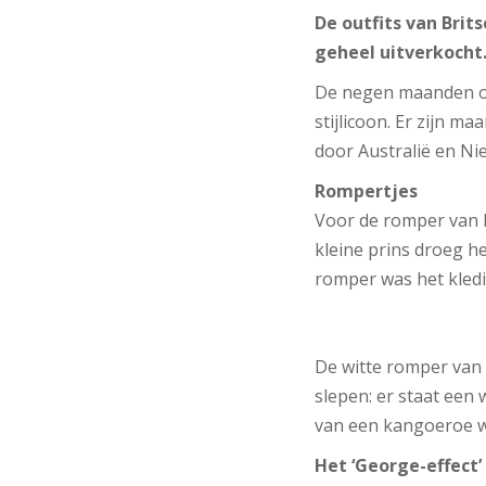
De outfits van Brit
geheel uitverkocht
De negen maanden oud
stijlicoon. Er zijn m
door Australië en Ni
Rompertjes
Voor de romper van h
kleine prins droeg h
romper was het kledi
De witte romper van R
slepen: er staat een
van een kangoeroe wa
Het ‘George-effect’