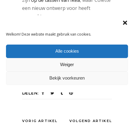
een nieuw ontwerp voor heeft
gemaakt.
Lees hier een analyse bij Business of
Welkom! Deze website maakt gebruik van cookies.
Fashion
Alle cookies
Foto:
Les canards de chez Colette
,
Marc Mateus
Weiger
Tags:
Bekijk voorkeuren
winkelconcept
DELEN:
VORIG ARTIKEL
VOLGEND ARTIKEL