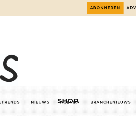
ABONNEREN
AD
SHOP
ETRENDS
NIEUWS
AGENDA
BRANCHENIEUWS