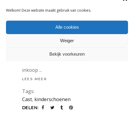
Welkom! Deze website maakt gebruik van cookies.
NIEUWS
Alle cookies
DEZE KINDERSCHOENENMERKEN
STAAN OP DE KIDSDAG IN CAST
Weiger
3 februari 2022
Bekijk voorkeuren
Zet 14 februari in de agenda voor de
inkoop
LEES MEER
Tags:
Cast
,
kinderschoenen
DELEN: