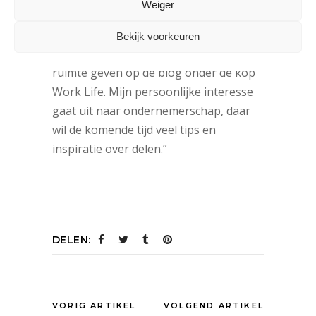
Weiger
wordt door gastredacteuren gedaan. Ik
voel me dan ook meer ondernemer dan
Bekijk voorkeuren
blogger en zal dat businessdeel meer
ruimte geven op de blog onder de kop
Work Life. Mijn persoonlijke interesse
gaat uit naar ondernemerschap, daar
wil de komende tijd veel tips en
inspiratie over delen.”
DELEN:
VORIG ARTIKEL
VOLGEND ARTIKEL