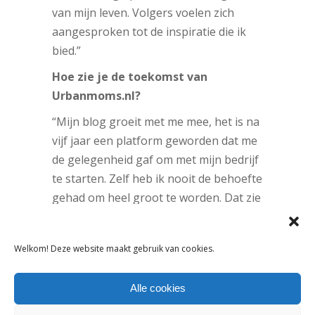
van mijn leven. Volgers voelen zich
aangesproken tot de inspiratie die ik
bied.”
Hoe zie je de toekomst van
Urbanmoms.nl?
“Mijn blog groeit met me mee, het is na
vijf jaar een platform geworden dat me
de gelegenheid gaf om met mijn bedrijf
te starten. Zelf heb ik nooit de behoefte
gehad om heel groot te worden. Dat zie
ik dan ook niet snel gebeuren. Door
niche te blijven kan ik heel goed kiezen
Welkom! Deze website maakt gebruik van cookies.
wat ik wel en niet publiceer, dat zal altijd
belangrijk blijven. Omdat ik ook vijf jaar
Alle cookies
ouder ben schrijf ik de baby-artikelen
bijvoorbeeld niet meer zelf, dat nieuws