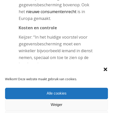
gegevensbescherming bovenop. Ook
het
nieuwe consumentenrecht
is in
Europa gemaakt.
Kosten en controle
Keijzer: “In het huidige voorstel voor
gegevensbescherming moet een
winkelier bijvoorbeeld iemand in dienst
nemen, speciaal om toe te zien op de
bescherming van persoonsgegevens.
Een enorme financiële kostenpost,
vooral voor de kleinere winkels. De
Welkom! Deze website maakt gebruik van cookies.
nieuwe voorstellen voor
productveiligheid leggen regels op over
Alle cookies
vermelding van het land van herkomst
Weiger
en identificatie van producten: het
verplichte ‘made in’ label. Dit label biedt