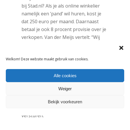
bij Stad.nl? Als je als online winkelier
namelijk een ‘pand’ wil huren, kost je
dat 250 euro per maand. Daarnaast
betaal je ook 8 procent provisie over je
verkopen. Van der Meijs vertelt: “Wij
doen de marketing, en daardoor
hebben we veel bezoekers, zo een 500
Welkom! Deze website maakt gebruik van cookies.
tot 1.000 per dag. Dat red je als kleine
webshop niet. Omdat we met z’n allen
Alle cookies
een grote speler zijn kunnen we ook
schaalvoordelen regelen. Zo hebben we
Weiger
nu bijvoorbeeld een samenwerking met
SendCloud
die ervoor zorgt dat het
Bekijk voorkeuren
minder geld kost om een verzending te
versturen.”