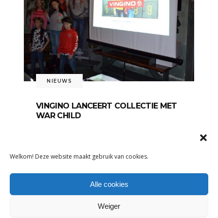
NIEUWS
VINGINO LANCEERT COLLECTIE MET
WAR CHILD
7 oktober 2019
Vorige week presenteerde
Welkom! Deze website maakt gebruik van cookies.
kindermodemerk Vingino en stichting
War Child
Alle cookies
LEES MEER
Weiger