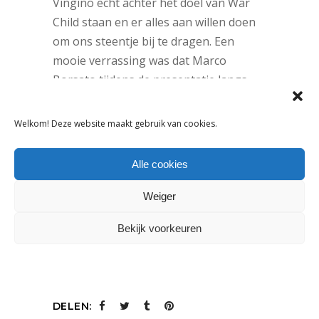
Vingino echt achter het doel van War
Child staan en er alles aan willen doen
om ons steentje bij te dragen. Een
mooie verrassing was dat Marco
Borsato tijdens de presentatie langs
kwam. Marco is al 20 jaar verbonden
aan War Child en vertelde zijn verhaal
Welkom! Deze website maakt gebruik van cookies.
aan onze klanten. Zijn sterke
betrokkenheid was goed voelbaar in de
Alle cookies
zaal. Na de presentatie sloten we de
avond af met het concert van Martin
Weiger
Garrix en ging het dak eraf.”
Bekijk voorkeuren
DELEN: