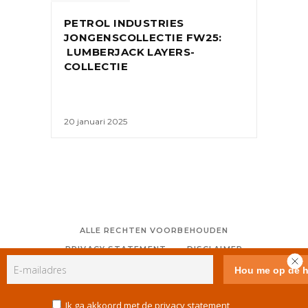
PETROL INDUSTRIES
JONGENSCOLLECTIE FW25:
LUMBERJACK LAYERS-
COLLECTIE
20 januari 2025
ALLE RECHTEN VOORBEHOUDEN
PRIVACY STATEMENT
DISCLAIMER
COLOFON
CONTACT
RSS
GEBRUIKERSVOORWAARDEN
Ik ga akkoord met de privacy statement
COOKIE POLICY (EU)