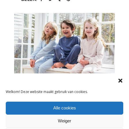
ADVERTORIAL
Welkom! Deze website maakt gebruik van cookies.
MÜSLI PRESENTEERT IJZERSTERKE
Alle cookies
COLLECTIE VOOR ZOMER 2023
20 juli 2022
Weiger