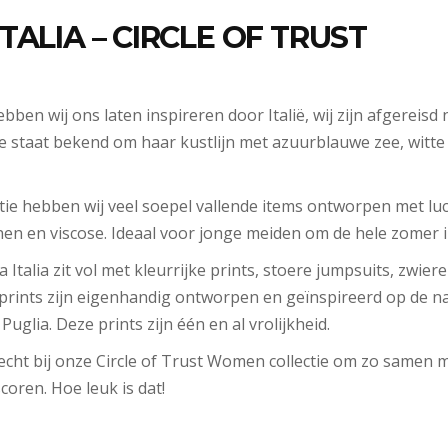
TALIA – CIRCLE OF TRUST
ebben wij ons laten inspireren door Italië, wij zijn afgereisd
e staat bekend om haar kustlijn met azuurblauwe zee, witte t
ctie hebben wij veel soepel vallende items ontworpen met luc
nen en viscose. Ideaal voor jonge meiden om de hele zomer 
a Italia zit vol met kleurrijke prints, stoere jumpsuits, zwier
prints zijn eigenhandig ontworpen en geïnspireerd op de na
 Puglia. Deze prints zijn één en al vrolijkheid.
ht bij onze Circle of Trust Women collectie om zo samen 
coren. Hoe leuk is dat!