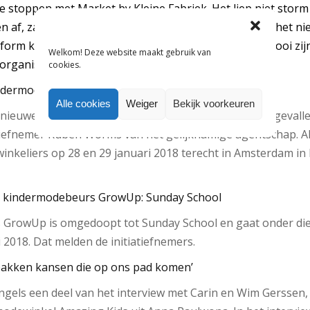
 stoppen met Market by Kleine Fabriek. Het liep niet storm 
n af, zagen ze. Toch hopen ze op het moment dat ze het n
tform komt voor het kindermodesegment. “Het zou mooi zij
Welkom! Deze website maakt gebruik van
organiseren.” Zo geschiedde.
cookies.
kindermodebeurs zonder poespas’
Alle cookies
Weiger
Bekijk voorkeuren
e nieuwe kindermodebeurs Just Kidz is in goede aarde gevall
tiefnemer Ruben Worms van het gelijknamige agentschap. Al
keliers op 28 en 29 januari 2018 terecht in Amsterdam in
 kindermodebeurs GrowUp: Sunday School
GrowUp is omgedoopt tot Sunday School en gaat onder die 
 2018. Dat melden de initiatiefnemers.
pakken kansen die op ons pad komen’
ngels een deel van het interview met Carin en Wim Gerssen,