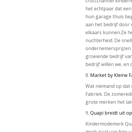
croccchannel kinderm
het echtpaar dat een
hun garage thuis be
aan het bedrijf door
elkaars kunnen.Ze h
nuchterheid. De snel
ondernemersprijzen t
groeiende bedrijf van
bedrijf willen we, en
8.
Market by Kleine F
Wat niemand op dat m
Fabriek. De zomeredi
grote merken het lat
9.
Quapi breidt uit o
Kindermodemerk Quap
merk gaat van hier u