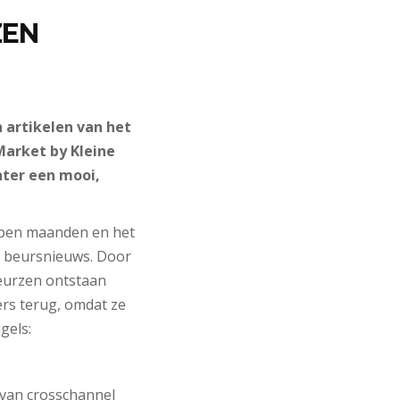
ZEN
 artikelen van het
 Market by Kleine
hter een mooi,
lopen maanden en het
an beursnieuws. Door
beurzen ontstaan
ers terug, omdat ze
gels:
 van crosschannel