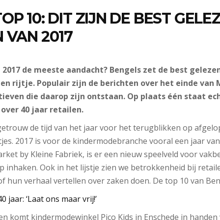
OP 10: DIT ZIJN DE BEST GELE
 VAN 2017
n 2017 de meeste aandacht? Bengels zet de best gelezen
en rijtje. Populair zijn de berichten over het einde van
atieven die daarop zijn ontstaan. Op plaats één staat ec
over 40 jaar retailen.
getrouw de tijd van het jaar voor het terugblikken op afge
stjes. 2017 is voor de kindermodebranche vooral een jaar v
rket by Kleine Fabriek, is er een nieuw speelveld voor vak
nhaken. Ook in het lijstje zien we betrokkenheid bij retail
of hun verhaal vertellen over zaken doen. De top 10 van Ben
0 jaar: ‘Laat ons maar vrij!’
ilen komt kindermodewinkel Pico Kids in Enschede in handen