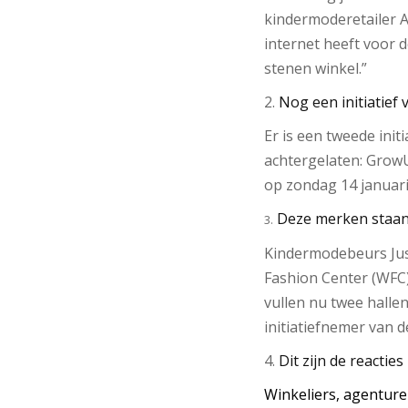
kindermoderetailer A
internet heeft voor d
stenen winkel.”
2.
Nog een initiatie
Er is een tweede init
achtergelaten: GrowU
op zondag 14 januari
Deze merken staan
3.
Kindermodebeurs Just
Fashion Center (WFC).
vullen nu twee halle
initiatiefnemer van d
4.
Dit zijn de reacti
Winkeliers, agenture