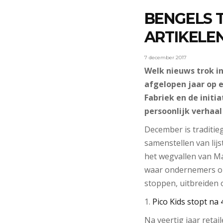
BENGELS T
ARTIKELEN
7 december 2017
Welk nieuws trok i
afgelopen jaar op e
Fabriek en de initi
persoonlijk verhaal 
December is traditie
samenstellen van lij
het wegvallen van Ma
waar ondernemers op i
stoppen, uitbreiden 
1.
Pico Kids stopt na 4
Na veertig jaar reta