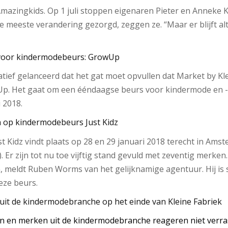
mazingkids. Op 1 juli stoppen eigenaren Pieter en Anneke 
e meeste verandering gezorgd, zeggen ze. “Maar er blijft alt
f voor kindermodebeurs: GrowUp
iatief gelanceerd dat het gat moet opvullen dat Market by Kl
p. Het gaat om een ééndaagse beurs voor kindermode en -li
 2018.
 op kindermodebeurs Just Kidz
 Kidz vindt plaats op 28 en 29 januari 2018 terecht in Ams
 Er zijn tot nu toe vijftig stand gevuld met zeventig merke
n, meldt Ruben Worms van het gelijknamige agentuur. Hij i
eze beurs.
es uit de kindermodebranche op het einde van Kleine Fabriek
n en merken uit de kindermodebranche reageren niet verras