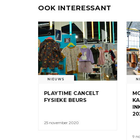
OOK INTERESSANT
NIEUWS
N
PLAYTIME CANCELT
MO
FYSIEKE BEURS
KA
IN
20
25 november 2020
9 n