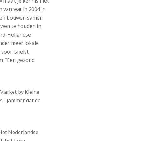
w maak je kennis met
 van wat in 2004 in
ssen bouwen samen
uwen te houden in
rd-Hollandse
onder meer lokale
voor ‘snelst
im: “Een gezond
Market by Kleine
s. “Jammer dat de
Het Nederlandse
abel: Levv.