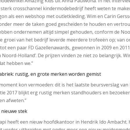
odewinkel Amazing Kids uit Anna Paulwona. In het intervie
 sterk crosschannel kindermodebedrijf heeft weten te maken
gon als een webshop met outletkleding. Wim en Carin Ger
 onder meer de taken goed gescheiden te houden en vertro
ebben ondernemen altijd simpel gehouden, conform de Noo
le groei van het bedrijf leverde meerdere trofeeën op; van 
ot een paar FD Gazellenawards, gewonnen in 2009 en 2011 
 Noord-Holland’. De prijzen vinden ze niet zo belangrijk. W
 dat hebben we.”
abriek: rustig, en grote merken worden gemist
oment kon vermoeden: dit is het laatste beursverslag van 
tie 2017 blijkt erg rustig merken standhouders en bezoeker
en afweten.”
p nieuwe stek
i heeft een nieuw hoofdkantoor in Hendrik Ido Ambacht. 
it verder uitbreiden met onder meer een nieuw meidenmodel