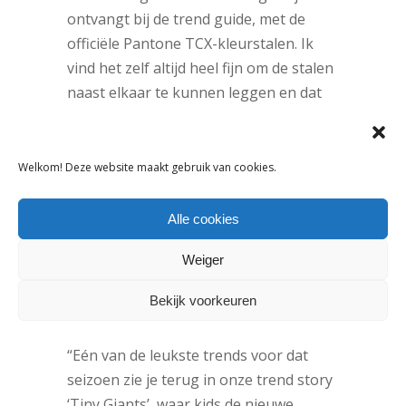
ontvangt bij de trend guide, met de
officiële Pantone TCX-kleurstalen. Ik
vind het zelf altijd heel fijn om de stalen
naast elkaar te kunnen leggen en dat
werkt perfect met deze ring. Extra leuk
vind ik de ‘royalty free’ illustraties van
Studio Bij Kiki; voor elke trend story
Welkom! Deze website maakt gebruik van cookies.
hebben we een pagina met artworks
gemaakt die te gebruiken zijn in eigen
Alle cookies
ontwerpen en dessins.”
Weiger
Kun je een tipje van de sluier
oplichten wat betreft najaar-winter
Bekijk voorkeuren
2020/21?
“Eén van de leukste trends voor dat
seizoen zie je terug in onze trend story
‘Tiny Giants’, waar kids de nieuwe