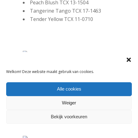
Peach Blush TCX 13-1504
Tangerine Tango TCX 17-1463
Tender Yellow TCX 11-0710
Welkom! Deze website maakt gebruik van cookies.
Marni
Tangerine Tango TCX 17-1463
Alle cookies
Surf the Web TCX 19-3952
Weiger
Freesia TCX 14-0852
Bekijk voorkeuren