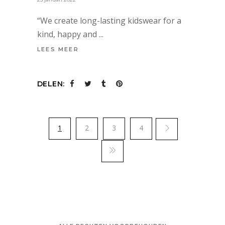
“We create long-lasting kidswear for a
kind, happy and
LEES MEER
DELEN:
1
2
3
4