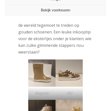
schoenencollecties voor meisjes.
Bekijk voorkeuren
Begrijpelijk, want na zo lang binnen te
hebben gezeten is er niets mooier dan
de wereld tegemoet te treden op
gouden schoenen. Een leuke inkooptip
voor de ekstertjes onder je klanten; wie
kan zulke glimmende stappers nou
weerstaan?
Bergstein
Clic!