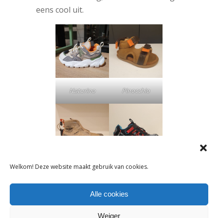
eens cool uit.
Naturino
Pinocchio
Welkom! Deze website maakt gebruik van cookies.
Palladium
Sketchers
Alle cookies
Golden girls – meisjes
Goud is dé trendkleur in de nieuwe
Weiger