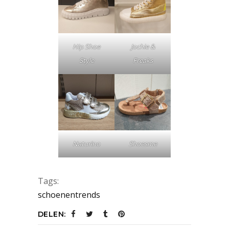
Hip Shoe
Jochie &
Style
Freaks
Naturino
Shoesme
Tags:
schoenentrends
DELEN: