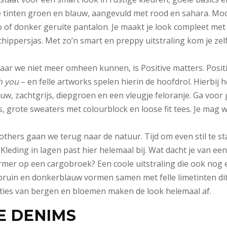
de tinten groen en blauw, aangevuld met rood en sahara. Mooi
o of donker geruite pantalon. Je maakt je look compleet met
chippersjas. Met zo’n smart en preppy uitstraling kom je ze
aar we niet meer omheen kunnen, is Positive matters. Posit
th you
– en felle artworks spelen hierin de hoofdrol. Hierbij 
uw, zachtgrijs, diepgroen en een vleugje feloranje. Ga voor
, grote sweaters met colourblock en loose fit tees. Je mag
brothers gaan we terug naar de natuur. Tijd om even stil te sta
 Kleding in lagen past hier helemaal bij. Wat dacht je van een
mer op een cargobroek? Een coole uitstraling die ook nog e
uin en donkerblauw vormen samen met felle limetinten dit
aties van bergen en bloemen maken de look helemaal af.
E DENIMS