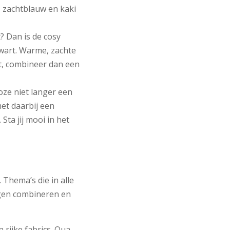
, zachtblauw en kaki
t? Dan is de cosy
zwart. Warme, zachte
t, combineer dan een
roze niet langer een
met daarbij een
Sta jij mooi in het
 Thema’s die in alle
agen combineren en
 rijke fabrics. Qua