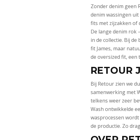
Zonder denim geen Re
denim wassingen uit d
fits met zijzakken of 
De lange denim rok –
in de collectie. Bij 
fit James, maar natuu
de oversized fit, een
RETOUR 
Bij Retour zien we d
samenwerking met Wi
telkens weer zeer be
Wash ontwikkelde een 
wasprocessen wordt e
de productie. Zo drag
OVER RE