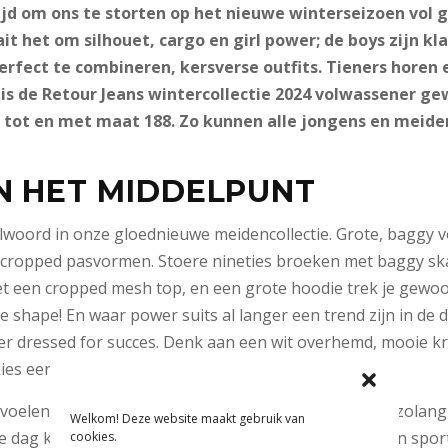
ijd om ons te storten op het nieuwe winterseizoen vol
ait het om silhouet, cargo en girl power; de boys zijn kl
rfect te combineren, kersverse outfits. Tieners horen e
is de Retour Jeans wintercollectie 2024 volwassener ge
r tot en met maat 188. Zo kunnen alle jongens en meide
N HET MIDDELPUNT
telwoord in onze gloednieuwe meidencollectie. Grote, bagg
 cropped pasvormen. Stoere nineties broeken met baggy ska
 een cropped mesh top, en een grote hoodie trek je gewoon
 the shape! En waar power suits al langer een trend zijn in 
r dressed for succes. Denk aan een wit overhemd, mooie krij
kies een wijde pantalon. Girl power!
voelen zich goed in een mix van sportief en modisch; zolang 
Welkom! Deze website maakt gebruik van
e dag komt. Trek een metallic leren broek aan met een sporti
cookies.