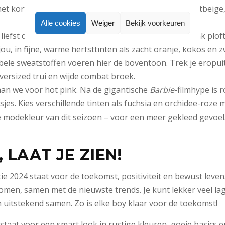
et korte cargorok. Kleuren die hierbij passen zijn lichtbeige
Alle cookies
Weiger
Bekijk voorkeuren
e liefst de buitenlucht ingaat of juist gezellig op de bank plof
ou, in fijne, warme herfsttinten als zacht oranje, kokos en 
bele sweatstoffen voeren hier de boventoon. Trek je eropui
versized trui en wijde combat broek.
gaan we voor hot pink. Na de gigantische
Barbie
-filmhype is 
sjes. Kies verschillende tinten als fuchsia en orchidee-roze 
dé modekleur van dit seizoen – voor een meer gekleed gevoel. 
 LAAT JE ZIEN!
ie 2024 staat voor de toekomst, positiviteit en bewust leven.
men, samen met de nieuwste trends. Je kunt lekker veel l
n uitstekend samen. Zo is elke boy klaar voor de toekomst!
taat voor een smart look in rustige kleuren, goeie basics en