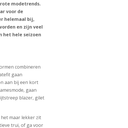
 grote modetrends.
aar voor de
r helemaal bij,
worden en zijn veel
n het hele seizoen
y vormen combineren
tefit gaan
 aan bij een kort
de damesmode, gaan
tstreep blazer, gilet
het maar lekker zit
eve trui, of ga voor