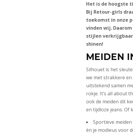
Het is de hoogste t
Bij Retour-girls dra
toekomst in onze pe
vinden wij. Daarom 
stijlen verkrijgbaa
shinen!
MEIDEN I
Silhouet is het sleu
we met strakkere en
uitstekend samen met
rokje. It’s all about
ook de meiden dit kee
en tijdloze jeans. Of 
Sportieve meiden 
én je modieus voor d