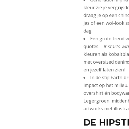
kleur zie je vergrijs
draag je op een chin
jas of een wol-look s
dag.
Een grote trend w
quotes –
It starts wi
kleuren als kobaltbla
met oversized denims
en jezelf laten zien!
In de stijl Earth 
impact op het milieu.
overshirt én bodywar
Legergroen, middenbr
artworks met illustr
DE HIPST