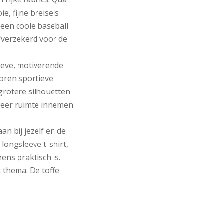
e, fijne breisels
 een coole baseball
lfverzekerd voor de
ieve, motiverende
horen sportieve
 grotere silhouetten
 weer ruimte innemen
an bij jezelf en de
 longsleeve t-shirt,
ens praktisch is.
 thema. De toffe