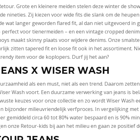
tour. Grote en kleinere meiden stelen deze winter de show i
e nineties. Zij kiezen voor wide fits die slank om de heupen
de wat langer geworden flared fit, al dan niet uitgevoerd in gl
 perfect voor tienermeiden – en een vintage cropped denim 
de boys maakt skinny plaats voor wijdere denims. Onze smalste 
rlijk zitten tapered fit en loose fit ook in het assortiment. 
 trendy item voor de koplopers. Durf jij het aan?
JEANS X WISER WASH
uurzaamheid als een must, niet als een trend. Daarom zette
ser Wash voort. Een duurzame verwerking van jeans is bel
wuste keuzes voor onze collectie en zo wordt Wiser Wash e
bijzonder milieuvriendelijk verfproces. In vergelijking met
r gemiddeld circa 60 tot 80% water bespaard en is 90% mind
en onze Retour-kids bij aan het milieu en gaan ze positief d
TOUR JEANS