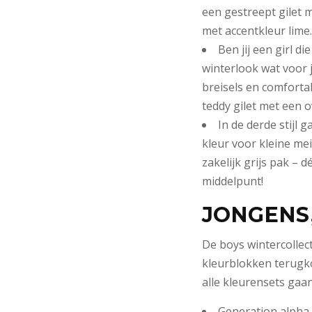
een gestreept gilet m
met accentkleur lime.
Ben jij een girl di
winterlook wat voor j
breisels en comforta
teddy gilet met een o
In de derde stijl 
kleur voor kleine mei
zakelijk grijs pak – 
middelpunt!
JONGENS,
De boys wintercollect
kleurblokken terugko
alle kleurensets gaa
Generation alpha s