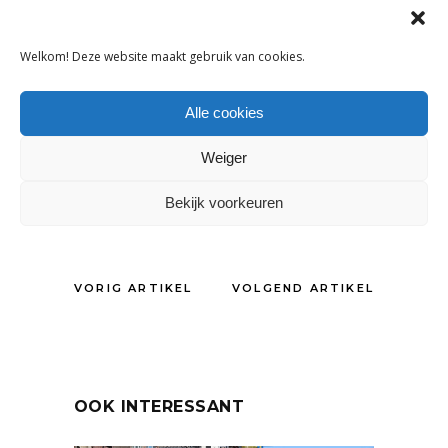
Amsterdam, Eindhoven en Groningen
zich aangesloten. “Als ik zo de reacties
Welkom! Deze website maakt gebruik van cookies.
hoor, kunnen we dit uitbreiden”, zegt
Huzen. “Tot in het hele land.”
Alle cookies
Weiger
DELEN:
Bekijk voorkeuren
VORIG ARTIKEL
VOLGEND ARTIKEL
OOK INTERESSANT