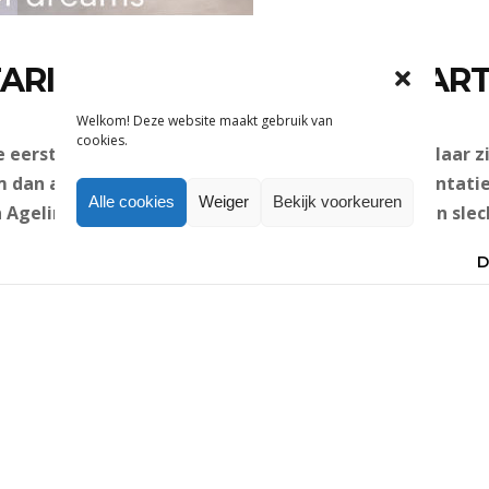
ARI: DE ALLERLAATSTE KAART
Welkom! Deze website maakt gebruik van
cookies.
de eersten weten wat de modetrends worden, en klaar z
 dan a.s. maandag 2 juni 2014 naar de trendpresentati
Alle cookies
Weiger
Bekijk voorkeuren
 Agelink in Amsterdam. Bengels-abonnees betalen slechts
D