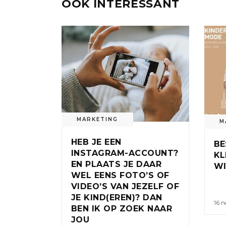
OOK INTERESSANT
MARKETING
M
HEB JE EEN
BE
INSTAGRAM-ACCOUNT?
KL
EN PLAATS JE DAAR
WI
WEL EENS FOTO’S OF
VIDEO’S VAN JEZELF OF
JE KIND(EREN)? DAN
16 
BEN IK OP ZOEK NAAR
JOU