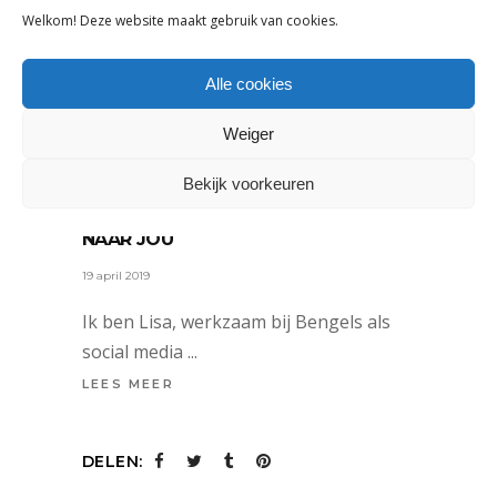
Welkom! Deze website maakt gebruik van cookies.
Alle cookies
MARKETING
Weiger
HEB JE EEN INSTAGRAM-ACCOUNT?
EN PLAATS JE DAAR WEL EENS
Bekijk voorkeuren
FOTO’S OF VIDEO’S VAN JEZELF OF
JE KIND(EREN)? DAN BEN IK OP ZOEK
NAAR JOU
19 april 2019
Ik ben Lisa, werkzaam bij Bengels als
social media
LEES MEER
DELEN: