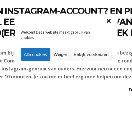
N INSTAGRAM-ACCOUNT? EN P
EENS FOTO’S OF VIDEO’S VAN
D(EREN)? DAN BEN IK OP ZOEK
Welkom! Deze website maakt gebruik van
cookies.
am bij Bengels als social media content creator en bez
Alle cookies
Weiger
Bekijk voorkeuren
e Communicatiewetenschap. Om deze studie af te rond
 Instagram-gebruik van ouders. Hiervoor heb ik een en
 10 minuten. Je zou me er heel erg mee helpen om deze 
D