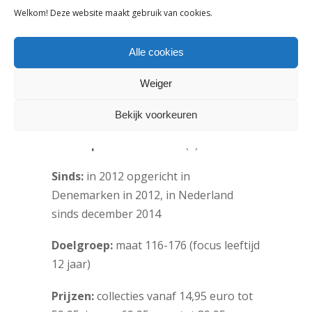
Welkom! Deze website maakt gebruik van cookies.
“Dat zijn de jurkjes, onze zwartwit print,
de knooptopjes en de cropped topjes.”
Alle cookies
Weiger
Facts & Figures
Bekijk voorkeuren
Verkoopinformatie:
+31(0)6-53704119
Sinds:
in 2012 opgericht in
Denemarken in 2012, in Nederland
sinds december 2014
Doelgroep:
maat 116-176 (focus leeftijd
12 jaar)
Prijzen:
collecties vanaf 14,95 euro tot