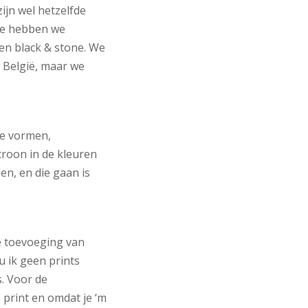
zijn wel hetzelfde
Die hebben we
 en black & stone. We
n België, maar we
ke vormen,
troon in de kleuren
n, en die gaan is
e toevoeging van
u ik geen prints
s. Voor de
 print en omdat je ‘m