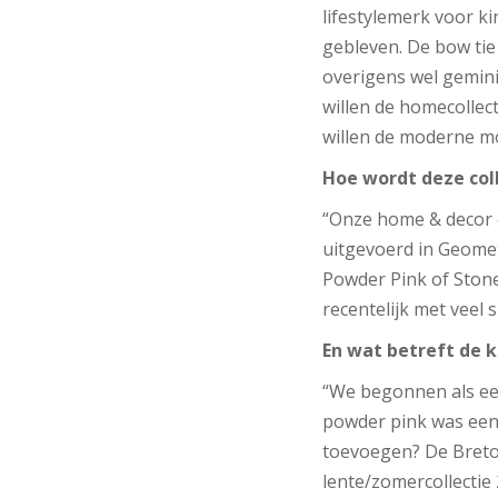
lifestylemerk voor ki
gebleven. De bow tie 
overigens wel gemini
willen de homecollec
willen de moderne m
Hoe wordt deze col
“Onze home & decor c
uitgevoerd in Geomet
Powder Pink of Stone
recentelijk met veel 
En wat betreft de k
“We begonnen als een
powder pink was een 
toevoegen? De Bretons
lente/zomercollectie