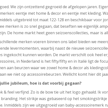
goed. We zijn ontzettend gegroeid de afgelopen jaren. Eigenl
 merken: eentje met home & decor en eentje met kleding. Wat
ddels uitgebreid tot maat 122-128 en beschikbaar voor jon
ee merken is zo snel gegaan, dat beseften we eigenlijk amper
ijn. De home markt heet geen seizoenscollecties, maar is all
schillende merken voeren binnen ons label bieden we meer
llende levermomenten, waarbij naast de nieuwe seizoencolle
es ingekocht kunnen worden. De markt verschilt ook heel erg
ssoires, in Nederland is het fifty/fifty en in Italië ligt de foc
men aan beurzen waar we zowel home & decor als kledingcol
an we niet op accessoirebeurzen. Wellicht komt hier dit jaar
jullie jubileum, hoe is dat voorbij gegaan?
& feel verfijnd. Zo is de bow tie uit het logo gehaald. Ik von
 branding. Het strikje was gebaseerd op het smokingstrikje u
ie. Inmiddels zijn we uitgegroeid van baby-accessoiremerk n