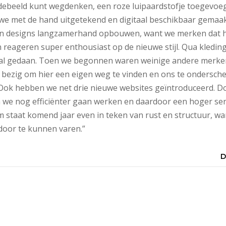
odebeeld kunt wegdenken, een roze luipaardstofje toegevoe
we met de hand uitgetekend en digitaal beschikbaar gemaakt
 en designs langzamerhand opbouwen, want we merken dat h
eageren super enthousiast op de nieuwe stijl. Qua kleding
d al gedaan. Toen we begonnen waren weinige andere merken
ijd bezig om hier een eigen weg te vinden en ons te ondersch
 Ook hebben we net drie nieuwe websites geïntroduceerd. D
we nog efficiënter gaan werken en daardoor een hoger serv
 staat komend jaar even in teken van rust en structuur, w
oor te kunnen varen.”
D