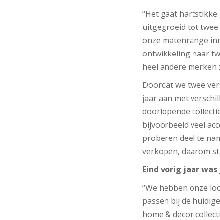
“Het gaat hartstikke 
uitgegroeid tot twee
onze matenrange inmi
ontwikkeling naar tw
heel andere merken z
Doordat we twee ver
jaar aan met verschi
doorlopende collecti
bijvoorbeeld veel acce
proberen deel te na
verkopen, daarom sta
Eind vorig jaar was 
“We hebben onze look 
passen bij de huidige
home & decor collect