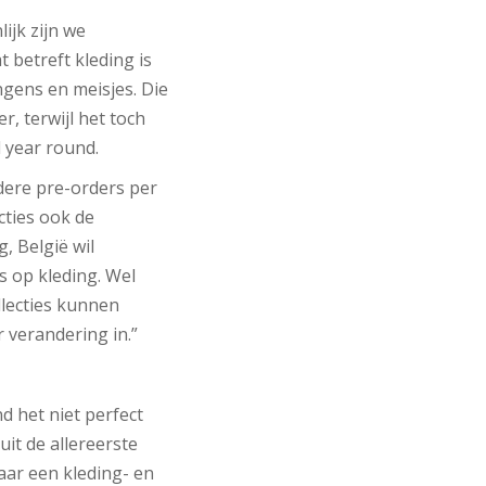
ijk zijn we
 betreft kleding is
gens en meisjes. Die
, terwijl het toch
 year round.
dere pre-orders per
cties ook de
, België wil
us op kleding. Wel
lecties kunnen
 verandering in.”
d het niet perfect
it de allereerste
aar een kleding- en