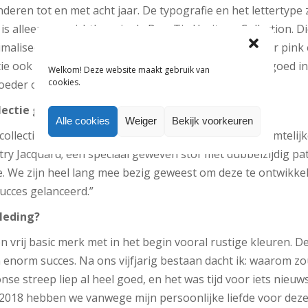
nderen tot en met acht jaar. De typografie en het lettertype 
is alleen nog zichtbaar in de Bow Tie Heritage Collection. 
maliseerd tot drie bestselling kleuren: breton, powder pink
tie ook moderniseren. De klassieke strikjes doen het goed i
Welkom! Deze website maakt gebruik van
cookies.
oeder ook meer aanspreken.”
lectie gemoderniseerd?
Alle cookies
Weiger
Bekijk voorkeuren
ollectie wordt gekenmerkt door strakke lijnen en ruimtelij
ry Jacquard; een speciaal geweven stof met dubbelzijdig pa
. We zijn heel lang mee bezig geweest om deze te ontwikkele
succes gelanceerd.”
leding?
 vrij basic merk met in het begin vooral rustige kleuren. D
enorm succes. Na ons vijfjarig bestaan dacht ik: waarom zo
e streep liep al heel goed, en het was tijd voor iets nieuw
 2018 hebben we vanwege mijn persoonlijke liefde voor deze