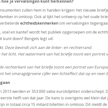
en hoe je vervalsingen kunt herkennen?
onsumenten zullen hem in handen krijgen: het nieuwe briefje
ember in omloop. Ook al lijkt het ontwerp op het oude brief
 verbeterde
echtheidskenmerken
om vervalsingen tegengaa
, voel en kantel’ wordt het publiek opgeroepen om de echthe
it kunt doen? Bengels legt uit:
kt. Deze bevindt zich aan de linker- en rechterrand.
n het licht. Het watermerk van het briefje toont een portret
.
e rechterkant van het briefje toont een portret van Europa
t het smaragdgroene cijfer een lichteffect dat op en neer 
ngaan
an 2013 werden er 353.000 valse eurobiljetten onderschept. D
 eerste helft van dat jaar. De kans is overigens wel klein dat
jn in totaal circa 15 miljard biljetten in omloop. Dit meldt de