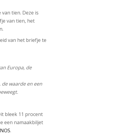
 van tien. Deze is
je van tien, het
n.
id van het briefje te
 van Europa, de
, de waarde en een
beweegt.
it bleek 11 procent
 je een namaakbiljet
NOS
.