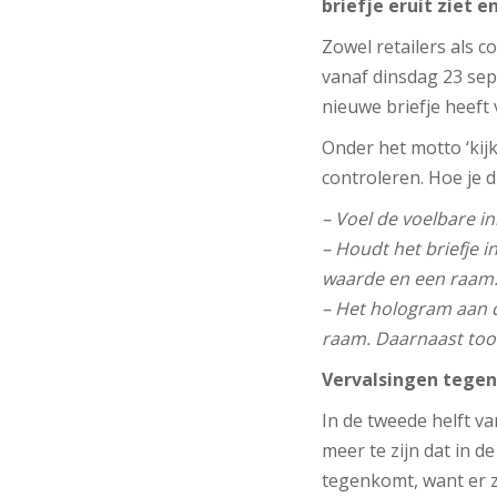
briefje eruit ziet 
Zowel retailers als c
vanaf dinsdag 23 sept
nieuwe briefje heeft
Onder het motto ‘kijk
controleren. Hoe je d
– Voel de voelbare in
– Houdt het briefje i
waarde en een raam
– Het hologram aan d
raam. Daarnaast toon
Vervalsingen tege
In de tweede helft v
meer te zijn dat in de
tegenkomt, want er zi