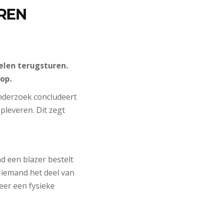
REN
kelen terugsturen.
op.
onderzoek concludeert
opleveren. Dit zegt
d een blazer bestelt
t iemand het deel van
keer een fysieke