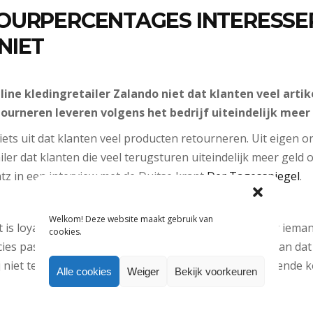
OURPERCENTAGES INTERESSE
NIET
line kledingretailer Zalando niet dat klanten veel arti
tourneren leveren volgens het bedrijf uiteindelijk meer 
ets uit dat klanten veel producten retourneren. Uit eigen 
iler dat klanten die veel terugsturen uiteindelijk meer geld 
tz in een interview met de Duitse krant
Der Tagesspiegel
.
Welkom! Deze website maakt gebruik van
t is loyaler en koopt opnieuw,” aldus Gentz. “Wanneer ieman
cookies.
ecies past vrij klein. Daarom geven wij er de voorkeur aan da
j niet tevreden over is terugstuurt, dan dat hij de volgende 
Alle cookies
Weiger
Bekijk voorkeuren