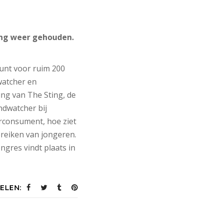
ing weer gehouden.
punt voor ruim 200
watcher en
g van The Sting, de
dwatcher bij
rconsument, hoe ziet
ereiken van jongeren.
ngres vindt plaats in
ELEN: