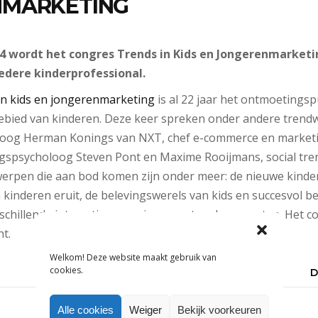
NMARKETING
014 wordt het congres Trends in Kids en Jongerenmarket
edere kinderprofessional.
in kids en jongerenmarketing
is al 22 jaar het ontmoetings
gebied van kinderen. Deze keer spreken onder andere trend
oog Herman Konings van NXT, chef e-commerce en marketin
gspsycholoog Steven Pont en Maxime Rooijmans, social tren
rpen die aan bod komen zijn onder meer: de nieuwe kinde
kinderen eruit, de belevingswerels van kids en succesvol b
rschillende interactieve sessies en netwerkmomenten. Het co
t.
Welkom! Deze website maakt gebruik van
cookies.
D
Alle cookies
Weiger
Bekijk voorkeuren