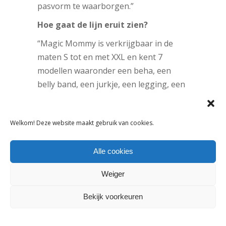
pasvorm te waarborgen.”
Hoe gaat de lijn eruit zien?
“Magic Mommy is verkrijgbaar in de
maten S tot en met XXL en kent 7
modellen waaronder een beha, een
belly band, een jurkje, een legging, een
panty, een short en een tanktop. Een
complete collectie dus, met
Welkom! Deze website maakt gebruik van cookies.
verkoopprijzen tussen de 24,99 euro en
39,99 euro.”
Alle cookies
Waar is Magic Mommy verkrijgbaar?
Weiger
“Er zijn al diverse verkooppunten in en
buiten de Benelux, waaronder Galeria
Bekijk voorkeuren
Inno, Hudson’s Bay en Wehkamp.”