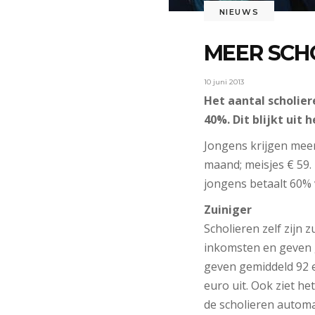
NIEUWS
MEER SCH
10 juni 2013
Het aantal scholier
40%. Dit blijkt uit
Jongens krijgen meer
maand; meisjes € 59. 
jongens betaalt 60% v
Zuiniger
Scholieren zelf zijn
inkomsten en geven 
geven gemiddeld 92 e
euro uit. Ook ziet h
de scholieren automa