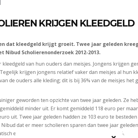
OLIEREN KRIJGEN KLEEDGELD
en dat kleedgeld krijgt groeit. Twee jaar geleden kree
 het Nibud Scholierenonderzoek 2012-2013.
 kleedgeld van hun ouders dan meisjes. Jongens krijgen ge
Tegelijk krijgen jongens relatief vaker dan meisjes al hun kl
an de ouders alle kleding; dit is bij 36% van de meisjes het g
 zuiniger geworden ten opzichte van twee jaar geleden. Ze 
gemiddeld minder uit. Er komt gemiddeld 118 euro per maa
uro uit. Twee jaar geleden hadden ze 103 euro te besteden
et Nibud dat er meer scholieren sparen dan twee jaar gelede
tisch een vast bedrag, twee jaar geleden was dat 46%.