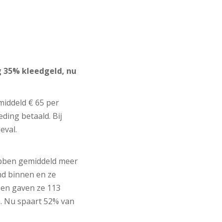
g 35% kleedgeld, nu
middeld € 65 per
eding betaald. Bij
eval.
hebben gemiddeld meer
nd binnen en ze
 en gaven ze 113
n. Nu spaart 52% van