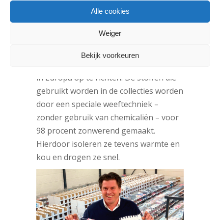
Sterre (zie foto hieronder) die zijn vader
Alle cookies
verloor aan huidkanker. Voor hem de
Weiger
aanleiding om in 2011 de inmiddels
grootste aanbieder van UV-
Bekijk voorkeuren
beschermende kleding en accessoires
in Europa op te richten. De stoffen die
gebruikt worden in de collecties worden
door een speciale weeftechniek –
zonder gebruik van chemicaliën – voor
98 procent zonwerend gemaakt.
Hierdoor isoleren ze tevens warmte en
kou en drogen ze snel.