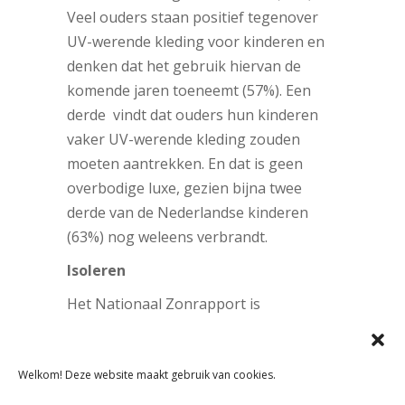
Veel ouders staan positief tegenover
UV-werende kleding voor kinderen en
denken dat het gebruik hiervan de
komende jaren toeneemt (57%). Een
derde vindt dat ouders hun kinderen
vaker UV-werende kleding zouden
moeten aantrekken. En dat is geen
overbodige luxe, gezien bijna twee
derde van de Nederlandse kinderen
(63%) nog weleens verbrandt.
Isoleren
Het Nationaal Zonrapport is
uitgegeven door
UV-Fashions
op basis
van onderzoek door PanelWizard onder
Welkom! Deze website maakt gebruik van cookies.
ruim 1000 Nederlanders. UV-Fashions is
de onderneming van Jan Willem van der