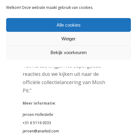
Sunday School het beste in lijn ligt met
Welkom! Deze website maakt gebruik van cookies.
wat we willen uitstralen.”
Wat zijn de plannen met Anarkid?
Alle cookies
“Momenteel willen we ons merk
Weiger
uitbouwen op de Europese markt door
onder andere te werken met
Bekijk voorkeuren
influencers, retailpartners en de media.
Tot nu toe krijgen we supergoede
reacties dus we kijken uit naar de
officiële collectielancering van Mosh
Pit.”
Meer informatie
:
Jeroen Hollestelle
+31 6 5116 9333
jeroen@anarkid.com