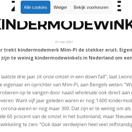
ZELFSTANDIGE
Alle cookies
Weiger
Bekijk voorkeuren
KINDERMODEWINK
27 mei 2021
ar trekt kindermodemerk Mim-Pi de stekker eruit. Eige
 zijn te weinig kindermodewinkels in Nederland om ee
 laatste drie jaar zit onze omzet in een down fall”, laat Le
e eigenaar en oprichter van Mim-Pi, aan Bengels weten. “Wi
roberen op te vangen door naast wholesale ook direct aan
everen. Want vijf jaar geleden waren er nog 1.600 kindermod
 corona waren er nog maar 300. Dat zijn er te weinig om al
de 60 procent van de omzet in het buitenland, maar Nieuw
ikkeling te zien. “Ook daar verdwijnen heel veel zelfstandig