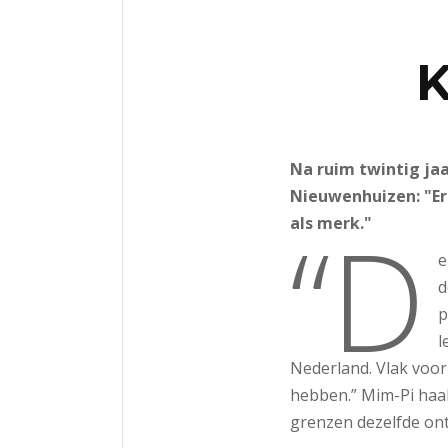
Na ruim twintig ja
Nieuwenhuizen: "Er
“D
als merk."
e
d
p
l
Nederland. Vlak voor
hebben.” Mim-Pi haal
grenzen dezelfde ontw