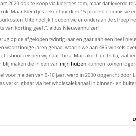
rt 2020 ook te koop via kleertjes.com, maar dat leverde te 
ruk. Maar Kleertjes rekent merken 15 procent commissie en
ourkosten. Uiteindelijk houden we er onderaan de streep he
ets van korting geeft”, aldus Nieuwenhuizen.
 terug op de afgelopen twintig jaar en gaat aan een heel nie
 waanzinnige jaren gehad, waarin we aan 485 winkels over
otoshoot reisden wij naar Ibiza, Marrakech en India, wat ie
 blij maken die in een van
mijn huizen
kunnen komen logere
el voor meiden van 0-10 jaar, werd in 2000 opgericht door 
 verkrijgbaar via het wholesalekanaal in binnen- en buiten
D