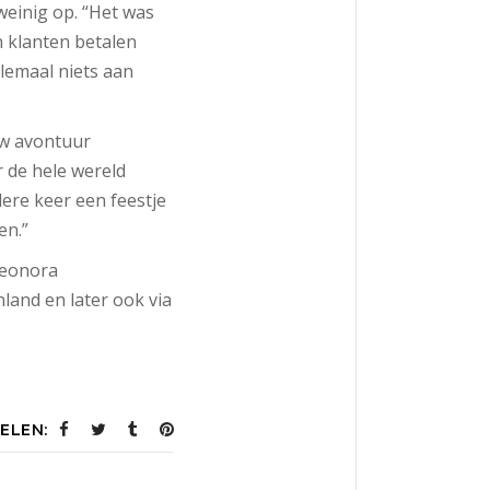
weinig op. “Het was
 klanten betalen
lemaal niets aan
uw avontuur
 de hele wereld
dere keer een feestje
n.”
Leonora
land en later ook via
ELEN: