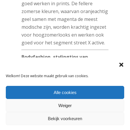
goed werken in prints. De fellere
zomerse kleuren, waarvan oranjeachtig
geel samen met magenta de meest
modische zijn, worden krachtig ingezet
voor hoogzomerlooks en werken ook
goed voor het segment street X active.
Bodyfashion, stylingtips van
Stijlinstituut Amsterdam
Welkom! Deze website maakt gebruik van cookies.
Wat gaan we volgend jaar zomer zien?
‘Intimate’ items die ogen als juwelen,
Alle cookies
haute couturesferen en luxe materialen
Weiger
met een zijden touch en gedetailleerd
kant in een combinatie van pure en tere
Bekijk voorkeuren
neutralen. Sport is nog steeds de grote