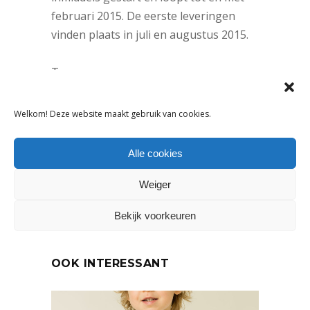
februari 2015. De eerste leveringen
vinden plaats in juli en augustus 2015.
Tags:
Kinderkledingmerk
,
Zomer 2015
Welkom! Deze website maakt gebruik van cookies.
DELEN:
Alle cookies
VORIG ARTIKEL
VOLGEND ARTIKEL
Weiger
Bekijk voorkeuren
OOK INTERESSANT