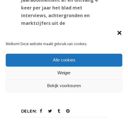
keer per jaar het blad met
interviews, achtergronden en
marktcijfers uit de
kindermodebranche. Ook ontvang je
twee keer per jaar de kleurkaarten,
Welkom! Deze website maakt gebruik van cookies.
speciaal voor onze abonnees
samengesteld door onze
Alle cookies
trendwatchers, en krijg je korting
op evenementen als de
Weiger
Trenddag.
Bekijk hier de
mogelijkheden.
Bekijk voorkeuren
DELEN: