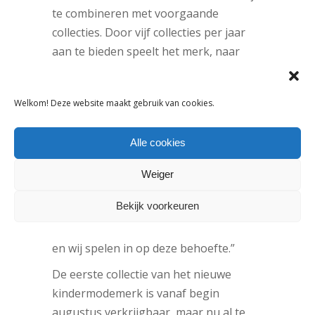
te combineren met voorgaande
collecties. Door vijf collecties per jaar
aan te bieden speelt het merk, naar
eigen zeggen, in op de veranderingen
in het klimaat en de behoeftes van de
Welkom! Deze website maakt gebruik van cookies.
klant.
Anouk en Sabine geloven in minder
Alle cookies
uitverkoop en overschotten: “We
merken dat de detaillisten niet meer
Weiger
een half jaar van tevoren hun gehele
Bekijk voorkeuren
budget willen besteden, detaillisten
willen flexibeler en gerichter inkopen,
en wij spelen in op deze behoefte.”
De eerste collectie van het nieuwe
kindermodemerk is vanaf begin
augustus verkrijgbaar, maar nu al te