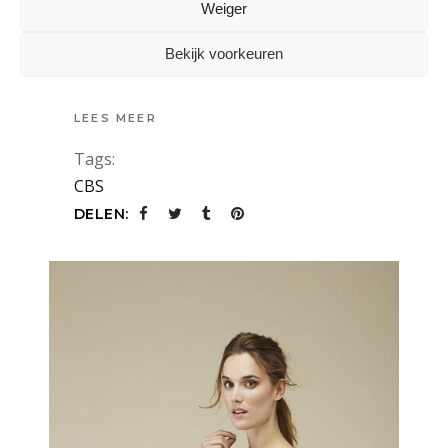
Weiger
17 augustus 2016
Bekijk voorkeuren
De omzet in de detailhandel is in juni 1,7
LEES MEER
Tags:
CBS
DELEN: