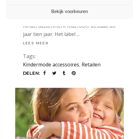
VERNIEUWING’
Bekijk voorkeuren
30 mei 2017
Kindertassenmerk Kidzroom bestaat dit
jaar tien jaar. Het label
LEES MEER
Tags:
Kindermode accessoires
,
Retailen
DELEN: