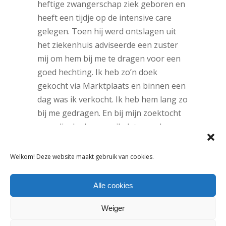
heftige zwangerschap ziek geboren en
heeft een tijdje op de intensive care
gelegen. Toen hij werd ontslagen uit
het ziekenhuis adviseerde een zuster
mij om hem bij me te dragen voor een
goed hechting. Ik heb zo’n doek
gekocht via Marktplaats en binnen een
dag was ik verkocht. Ik heb hem lang zo
bij me gedragen. En bij mijn zoektocht
naar die doeken zag ik dat er wel
aanbod was, maar dat geen enkel
bedrijf er een goed e-commerce model
Welkom! Deze website maakt gebruik van cookies.
voor had. Ik zag een gat in de markt.”
Op de kaart
Alle cookies
Het binnenslepen van de twee
Weiger
Shopping Awards heeft haar bedrijf een