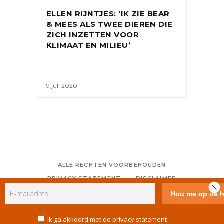
ELLEN RIJNTJES: ‘IK ZIE BEAR
& MEES ALS TWEE DIEREN DIE
ZICH INZETTEN VOOR
KLIMAAT EN MILIEU’
9 juli 2020
ALLE RECHTEN VOORBEHOUDEN
PRIVACY STATEMENT
DISCLAIMER
COLOFON
CONTACT
RSS
GEBRUIKERSVOORWAARDEN
Ik ga akkoord met de privacy statement
COOKIE POLICY (EU)