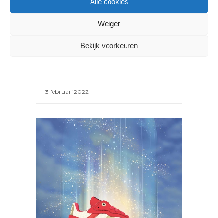
Alle cookies
DEZE
Weiger
KINDERSCHOENENMERKEN
STAAN OP DE KIDSDAG IN
Bekijk voorkeuren
CAST
3 februari 2022