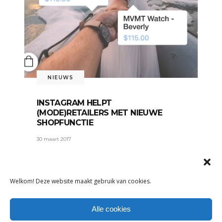
NIEUWS
INSTAGRAM HELPT
(MODE)RETAILERS MET NIEUWE
SHOPFUNCTIE
30 maart 2017
Kledingmerken en modewinkels
kunnen hun producten in foto’s op
Welkom! Deze website maakt gebruik van cookies.
LEES MEER
Tags:
Alle cookies
Instagram
,
online shoppen
,
webshop