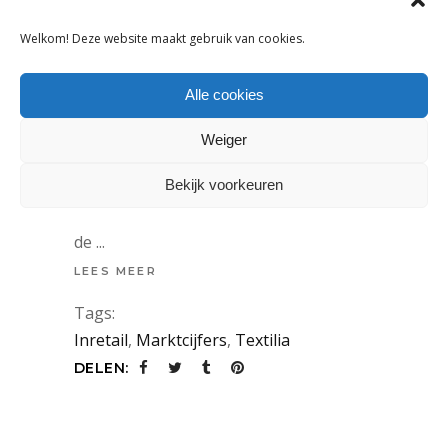
Welkom! Deze website maakt gebruik van cookies.
NIEUWS
Alle cookies
INRETAIL: MODEBRANCHE HAALT IN
2017 HOOGSTE OMZETGROEI IN 10
JAAR
Weiger
2 februari 2018
Bekijk voorkeuren
Het jaar 2017 was een prima jaar voor
de
LEES MEER
Tags:
Inretail
,
Marktcijfers
,
Textilia
DELEN: